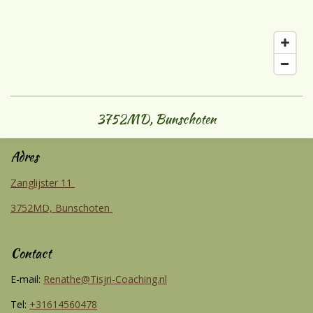
3752MD, Bunschoten
Adres
Zanglijster 11
3752MD, Bunschoten
Contact
E-mail:
Renathe@Tisjri-Coaching.nl
Tel:
+31614560478